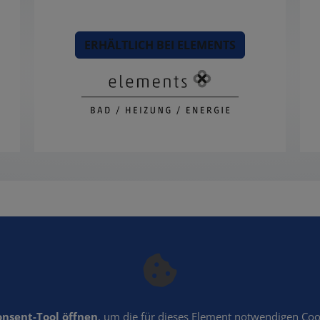
ERHÄLTLICH BEI ELEMENTS
onsent-Tool öffnen
, um die für dieses Element notwendigen Coo