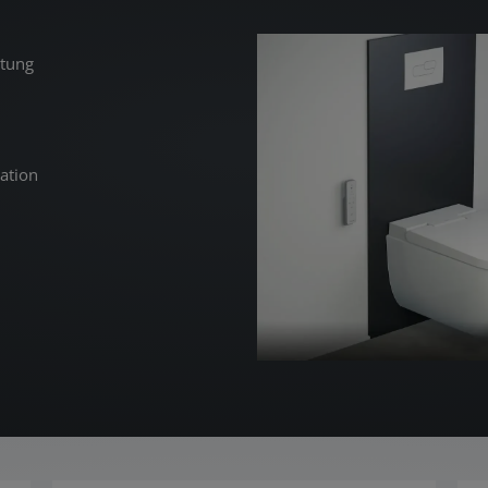
stung
lation