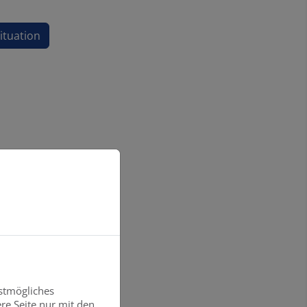
situation
stmögliches
re Seite nur mit den