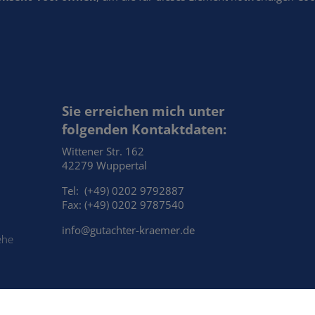
Sie erreichen mich unter
folgenden Kontaktdaten:
Wittener Str. 162
42279 Wuppertal
Tel: (+49) 0202 9792887
Fax: (+49) 0202 9787540
info@gutachter-kraemer.de
ehe