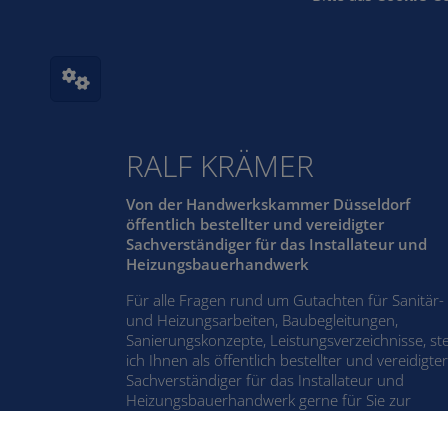
RALF KRÄMER
Von der Handwerkskammer Düsseldorf
öffentlich bestellter und vereidigter
Sachverständiger für das Installateur und
Heizungsbauerhandwerk
Für alle Fragen rund um Gutachten für Sanitär-
und Heizungsarbeiten, Baubegleitungen,
Sanierungskonzepte, Leistungsverzeichnisse, st
ich Ihnen als öffentlich bestellter und vereidigter
Sachverständiger für das Installateur und
Heizungsbauerhandwerk gerne für Sie zur
Verfügung.